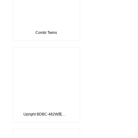
Combi Twins
Upright BDBC-482W黑色开门照