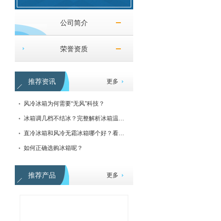
公司简介
荣誉资质
推荐资讯
更多
风冷冰箱为何需要“无风”科技？
冰箱调几档不结冰？完整解析冰箱温度设置
直冷冰箱和风冷无霜冰箱哪个好？看完不用纠结了
如何正确选购冰箱呢？
推荐产品
更多