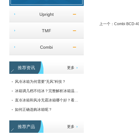
Upright
上一个：
Combi BCD
TMF
Combi
推荐资讯
更多
风冷冰箱为何需要“无风”科技？
冰箱调几档不结冰？完整解析冰箱温度设置
直冷冰箱和风冷无霜冰箱哪个好？看完不用纠结了
如何正确选购冰箱呢？
推荐产品
更多