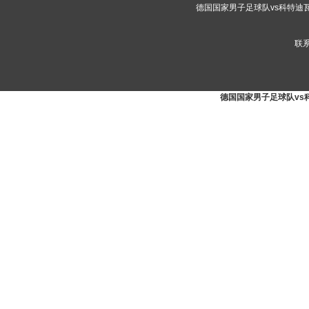
德国国家男子足球队vs科特迪瓦
联系
德国国家男子足球队vs