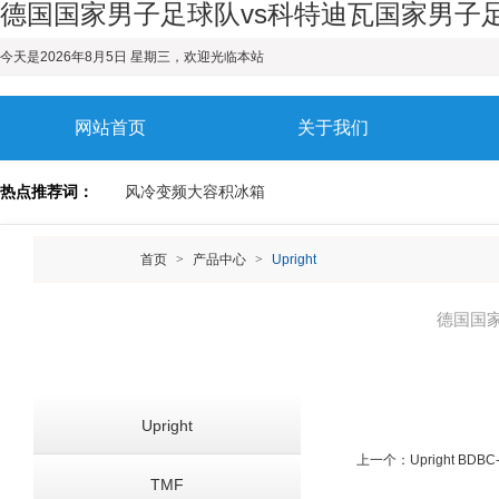
德国国家男子足球队vs科特迪瓦国家男子
今天是2026年8月5日 星期三，欢迎光临本站
网站首页
关于我们
热点推荐词：
风冷变频大容积冰箱
首页
>
产品中心
>
Upright
德国国家
产品中心
Upright
上一个：
Upright BD
TMF