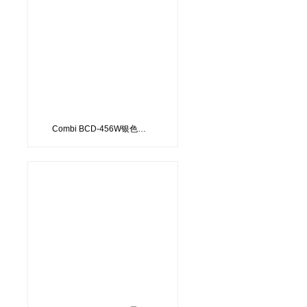
Combi BCD-456W银色关门照