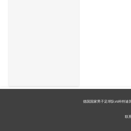
德国国家男子足球队vs科特迪瓦
联系