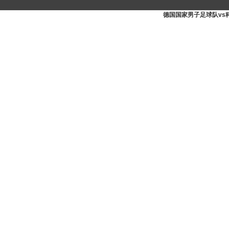
德国国家男子足球队vs