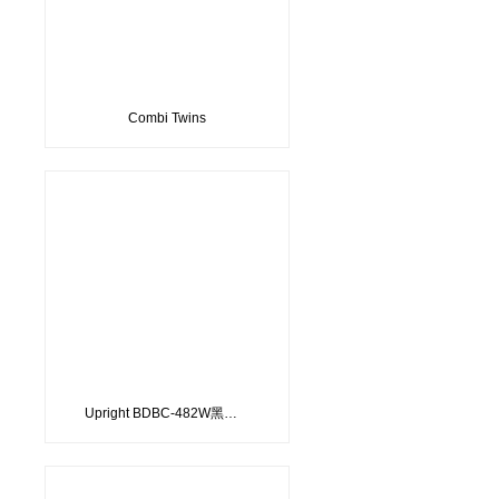
Combi Twins
Upright BDBC-482W黑色开门照